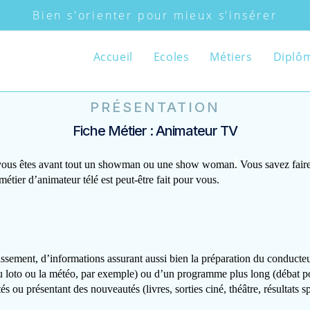
Bien s'orienter pour mieux s'insérer
Accueil
Ecoles
Métiers
Diplô
PRÉSENTATION
Fiche Métier : Animateur TV
ous êtes 
avant tout un showman ou une show woman
.
Vous savez faire
 métier d’animateur télé est peut-être fait pour vous.
issement, d’informations assurant aussi bien la préparation du conducteu
du loto ou la météo, par exemple) ou d’un programme plus long (débat poli
és ou présentant des nouveautés (livres, sorties ciné, théâtre, résultats spo